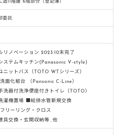
RC造11階建 6階部分（登記簿）
部委託
ルリノベーション 2023.10末完了
ステムキッチン(Panasonic V-style)
ユニットバス（TOTO WTシリーズ）
洗面化粧台 （Pansonic C-Line）
手洗器付洗浄便座付きトイレ（TOTO）
洗濯機置場 ■給排水管新規交換
 フリーリング・クロス
建具交換・玄関収納等…他