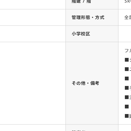
階建 / 階
S
管理形態・方式
全
小学校区
フ
■シ
■
■ 
その他・備考
■
■
■
■